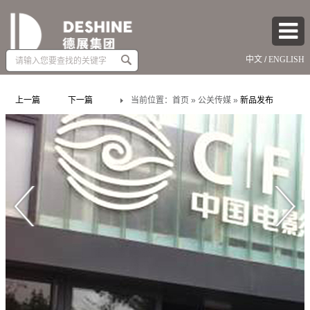
Amount
中文
/
ENGLISH
(in
dollars)
上一篇
下一篇
当前位置：
首页
»
公关传媒
»
新品发布