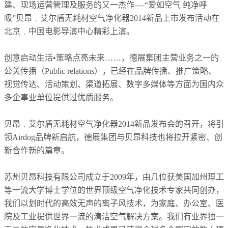
建、现场运营管理及服务的又一杰作
----“
爱如空气 纯净呼
吸
”
贝昂﹒艾尔盾无耗材空气净化器
2014
新品上市发布活动在
北京﹒中国电影导演中心精彩上演。
创意启动生活•策略点亮未来……，德展集团主营业务之一的
公关传播（
Public relations
），已经在品牌传播、推广策略、
视觉传达、活动策划、渠道拓展、数字多媒体等方面为国内众
多企事业单位提供过优质服务。
贝昂﹒艾尔盾无耗材空气净化器
2014
新品发布会的召开，将引
领
Airdog
品牌新启航，德展集团与贝昂科技也将拉开紧密、创
新合作新的篇章。
苏州贝昂科技有限公司成立于
2009
年，由几位获美国加州理工
等一流大学博士学位的世界顶级空气净化技术专家共同创办，
我们以划时代的高效无声的离子风技术，为家庭、办公室、医
院及工业提供世界一流的清洁空气解决方案。我们有业界独一