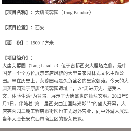
【项目名称】：
大唐芙蓉园（
Tang Paradise
）
【项目位置】：
西安
【面
积】：
1500
平方米
【项目简介】：
大唐芙蓉园（
Tang Paradise
）位于古都西安大雁塔之侧，是中
国第一个全方位展示盛唐风貌的大型皇家园林式文化主题公
园。早在历史上，芙蓉园就是久负盛名的皇家御苑。今天的大
唐芙蓉园建于原唐代芙蓉园遗址上，以“走进历史、感受人
文、体验生活”为背景，展示了大唐盛世的灿烂文明。
2012
年
5
月
1
日，伴随着“第二届西安曲江国际光影节”的盛大开幕，大
唐芙蓉园二期工程唐市街区也正式对外营业，向中外游人展现
当年大唐长安东西市商业区的繁荣景象。